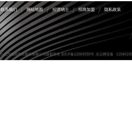
联系我们
网站地图
招贤纳士
招商加盟
隐私政策
© 北汽福田汽车股份有限公司版权所有
京ICP备12004550号
京公网安备 1104010
图雅诺特专-食品检测车