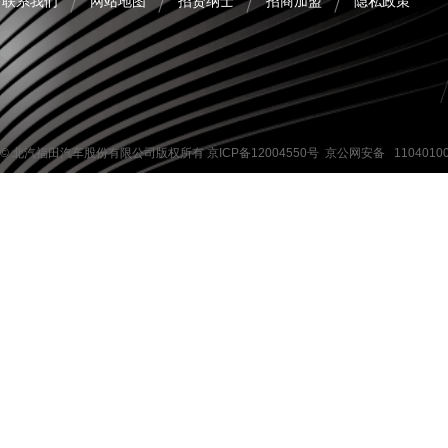
联系我们
网站地图
招贤纳士
招商加盟
隐私政策
北京海燕津云汽车维修服务中心
地址：北京市密云县十里堡彩虹桥南路口
100米
电话：010-89022127
© 北汽福田汽车股份有限公司版权所有
京ICP备12004550号
京公网安备 1104010
北京中沙汽车维修服务有限公司
地址：北京市昌平区沙河镇巩华城大街76
号
电话：13121715306
北京正欧达汽车维修有限公司
地址：北京市平谷区顺福街2号
电话：010-69959974
北京市前四通汽车修理部
地址：北京市昌平区昌平镇南郝庄村