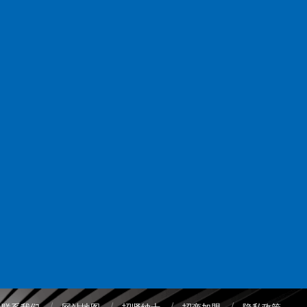
电话：01060776746
北京金兴通顺汽车贸易有限公司
地址：北京市大兴区黄村镇京开路东侧北
京金兴通汽车销售服务有限公司院内东侧
电话：010-87600610
北京顺达利汽车修理有限公司
地址：北京市昌平区南邵镇政府北
电话：010-59954862
北京广种福缘商贸有限公司
地址：北京市昌平区北七家镇燕丹村北京
燕丹顺天通综合市场内
电话：010-59798767