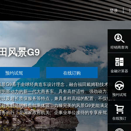
登录
G9
经销商查询
在线订购
金融计算器
全球经典造车设计理念，融合福田戴姆勒技术和
新一代大商务车。具有高舒适性、强劲动力、超
保服务等特点，兼具多样高端的配置，不仅给用
预约试驾
尊贵驾乘体验，力臻完美的风景G9更能满足一
国家政府机关、企事业单位接待的专享座驾。
在线预订