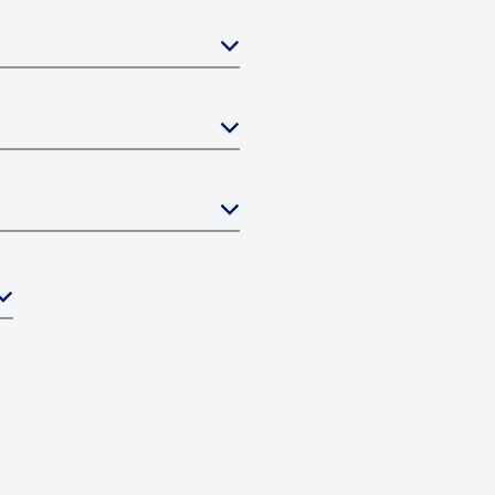



