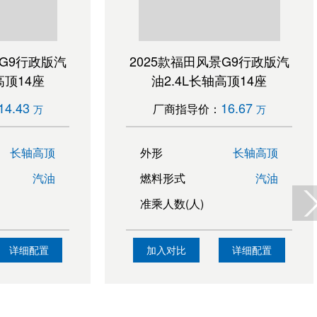
景G9行政版汽
2025款福田风景G9行政版汽
高顶14座
油2.4L长轴高顶14座
14.43
16.67
厂商指导价：
万
万
长轴高顶
外形
长轴高顶
汽油
燃料形式
汽油
准乘人数(人)
详细配置
加入对比
详细配置