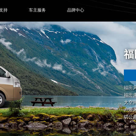
支持
车主服务
品牌中心
福田风景
预约试驾
福田风景G9基于
福田康明斯动力的
大空间以及超长质
户带来超凡舒适的
切公商务出行，是