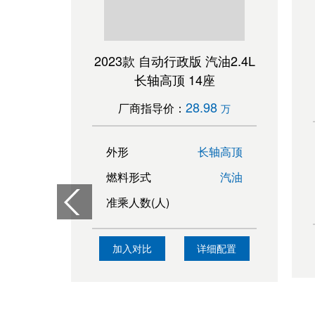
024
2023款 自动行政版 汽油2.4L
长轴高顶 14座
28.98
厂商指导价：
万
万
高顶
外形
长轴高顶
汽油
燃料形式
汽油
准乘人数(人)
配置
加入对比
详细配置