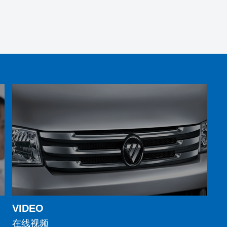
VIDEO
在线视频